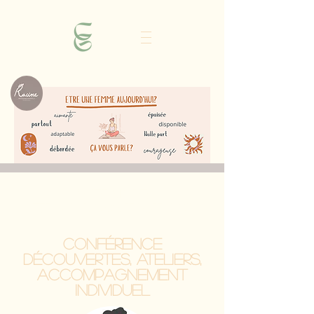
Webinaire
Et moi dans tout ça?
Conférence
découvertes, ateliers,
accompagnement
individuel