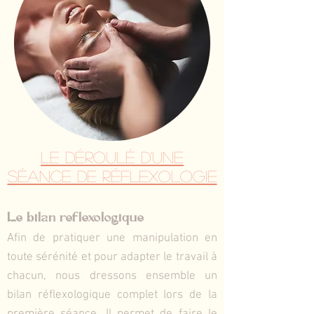
Le déroulé d'une
séance de réflexologie
Le bilan réflexologique
Afin de pratiquer une manipulation en
toute sérénité et pour adapter le travail à
chacun, nous dressons ensemble un
bilan réflexologique complet lors de la