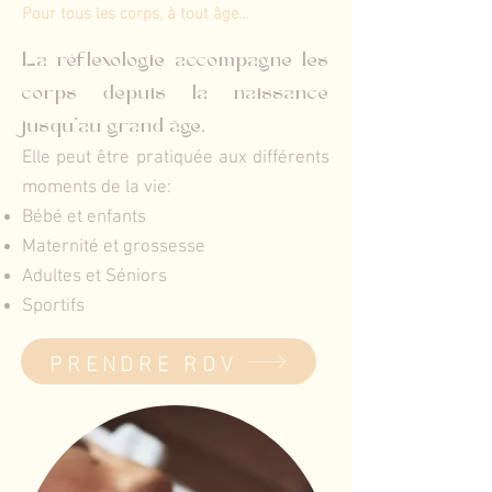
Pour tous les corps, à tout âge...
La réflexologie accompagne les
corps depuis la naissance
jusqu'au grand âge.
Elle peut être pratiquée aux différents
moments de la vie:
Bébé et enfants
Maternité et
grossesse
Adultes et Séniors
Sportifs
PRENDRE RDV