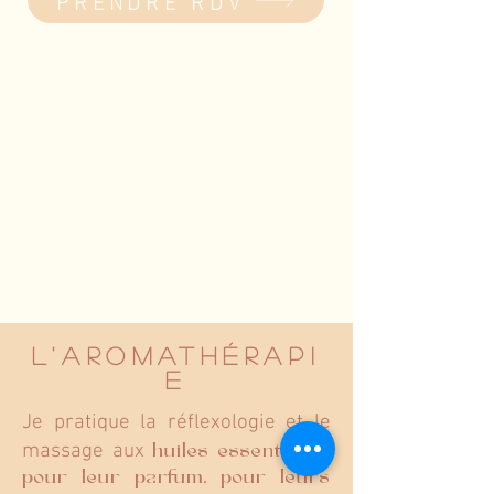
PRENDRE RDV
L'aromathérapi
e
Je pratique la réflexologie et le
massage aux
huiles essentielles
pour leur parfum, pour leurs