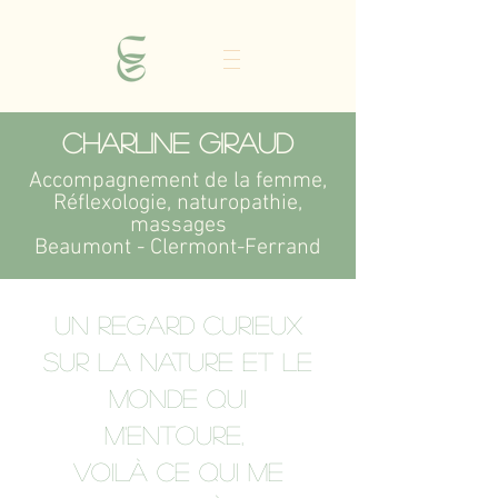
Charline Giraud
Accompagnement de la femme,
Réflexologie, naturopathie,
massages
Beaumont - Clermont-Ferrand
Un regard curieux
sur la nature et le
monde qui
m'entoure,
voilà ce qui me