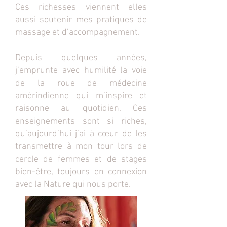
Ces richesses viennent elles
aussi soutenir mes pratiques de
massage et d’accompagnement.
Depuis quelques années,
j’emprunte avec humilité la voie
de la roue de médecine
amérindienne qui m’inspire et
raisonne au quotidien. Ces
enseignements sont si riches,
qu’aujourd’hui j’ai à cœur de les
transmettre à mon tour lors de
cercle de femmes et de stages
bien-être, toujours en connexion
avec la Nature qui nous porte.