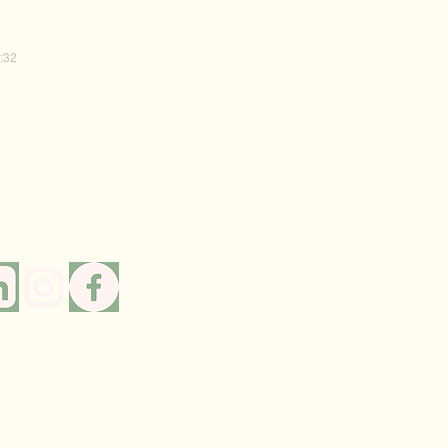
4:32
ue de confidentialité
entions légales
érales de prestation de service