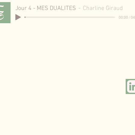
Jour 4 - MES DUALITES
Charline Giraud
00:00 / 0
e Temps d’Être
rand champ 63110
AUMONT
6.46.31.47
Politiq
M
arlinegiraud.com
Conditions gén