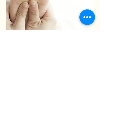
Cabinet Le Temps d’Être
14 rue du grand champ 63110
BEAUMONT
07.86.46.31.47